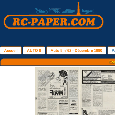
Accueil
AUTO 8
Auto 8 n°62 - Décembre 1990
P
Cou