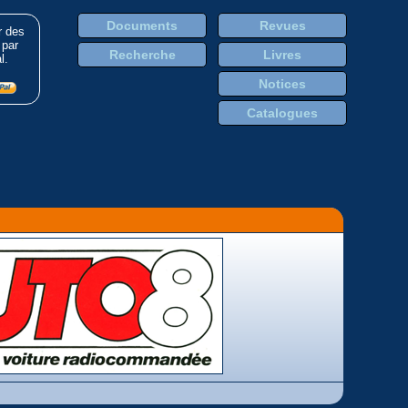
Documents
Revues
r des
 par
Recherche
Livres
l.
Notices
Catalogues