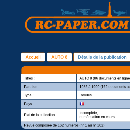
Accueil
AUTO 8
Détails de la publication
Titres :
AUTO 8 (86 documents en ligne
Parution :
1985 à 1999 (162 documents au 
Type :
Revues
Pays :
Incomplète,
Etat de la collection :
numérisation en cours
Revue composée de 162 numéros (n° 1 au n° 162)