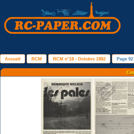
Accueil
RCM
RCM n°18 - Octobre 1982
Page 92
Cou