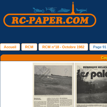
Accueil
RCM
RCM n°18 - Octobre 1982
Page 91
Cou