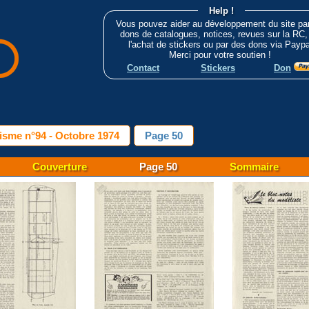
Help !
Vous pouvez aider au développement du site pa
dons de catalogues, notices, revues sur la RC,
l'achat de stickers ou par des dons via Paypa
Merci pour votre soutien !
Contact
Stickers
Don
isme n°94 - Octobre 1974
Page 50
Couverture
Page 50
Sommaire