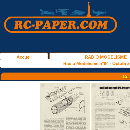
Accueil
RADIO MODELISME
Radio Modélisme n°94 - Octobre
Cou