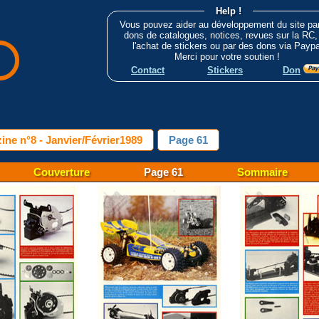
Help !
Vous pouvez aider au développement du site pa
dons de catalogues, notices, revues sur la RC,
l'achat de stickers ou par des dons via Paypa
Merci pour votre soutien !
Contact
Stickers
Don
ne n°8 - Janvier/Février1989
Page 61
Couverture
Page 61
Sommaire