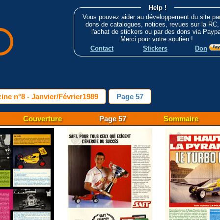
Help !
Vous pouvez aider au développement du site pa
dons de catalogues, notices, revues sur la RC,
l'achat de stickers ou par des dons via Paypa
Merci pour votre soutien !
Contact
Stickers
Don
ne n°8 - Janvier/Février1989
Page 57
Couverture
Page 57
Sommaire