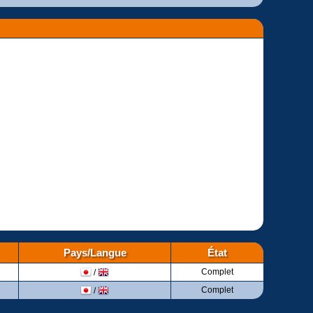
Pays/Langue
État
Complet
/
Complet
/