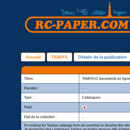
Accueil
TAMIYA
Détails de la publication
Titres :
TAMIYA (2 documents en ligne
Parution :
-
Type :
Catalogues
Pays :
Etat de la collection :
-
I'm looking for Tamiya catalogs from all countries to develop the site
Je recherche des catalogues Tamiya en toutes langues afin d'aliment