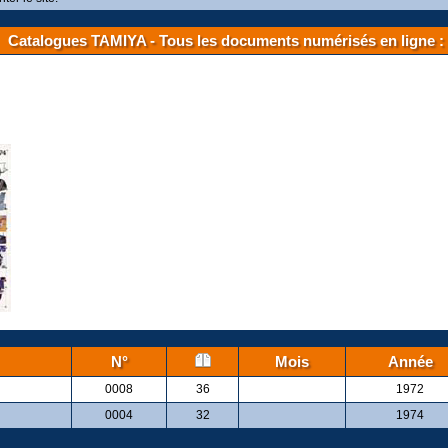
Catalogues TAMIYA - Tous les documents numérisés en ligne :
N°
Mois
Année
0008
36
1972
0004
32
1974