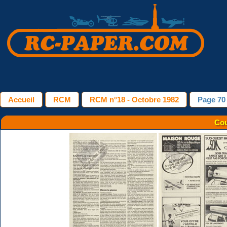
Accueil
RCM
RCM n°18 - Octobre 1982
Page 70
Cou