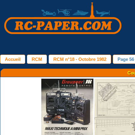
Accueil
RCM
RCM n°18 - Octobre 1982
Page 56
Cou