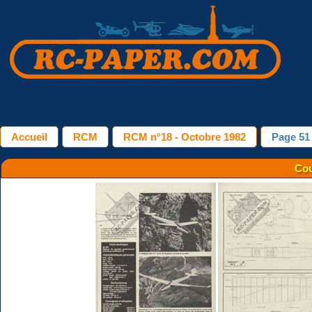
Accueil
RCM
RCM n°18 - Octobre 1982
Page 51
Cou