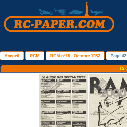
Accueil
RCM
RCM n°18 - Octobre 1982
Page 42
Cou