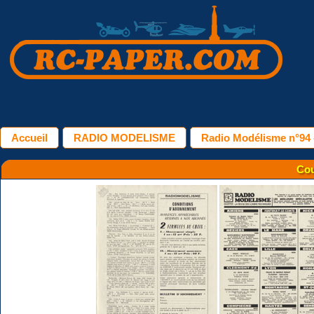
Accueil
RADIO MODELISME
Radio Modélisme n°94 
Cou