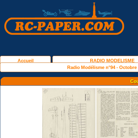
Accueil
RADIO MODELISME
Radio Modélisme n°94 - Octobre
Cou