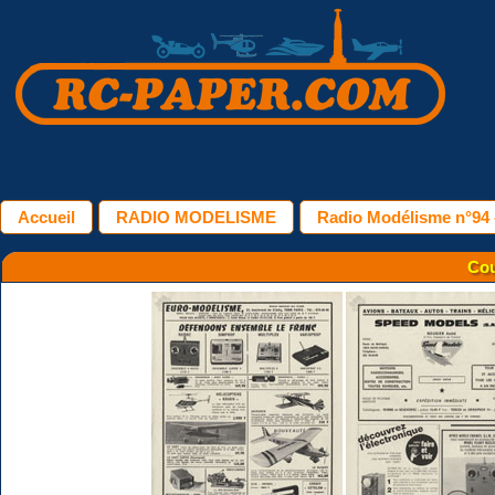
Accueil
RADIO MODELISME
Radio Modélisme n°94 
Cou