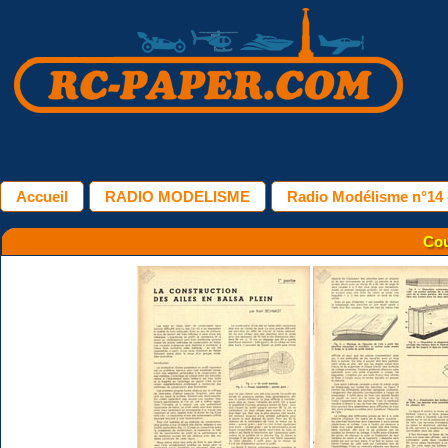
Accueil
RADIO MODELISME
Radio Modélisme n°14 -
Cou