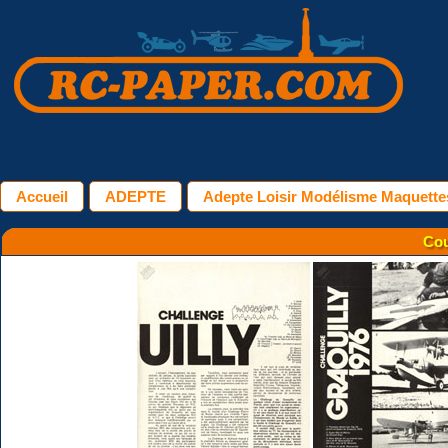
Accueil
ADEPTE
Adepte Loisir Modélisme Maquettes
Cou