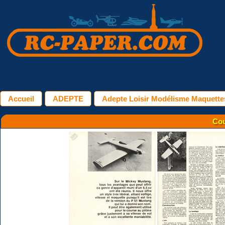
Accueil
ADEPTE
Adepte Loisir Modélisme Maquettes
Cou