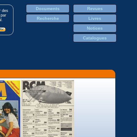
Documents
Revues
r des
 par
Recherche
Livres
l.
Notices
Catalogues