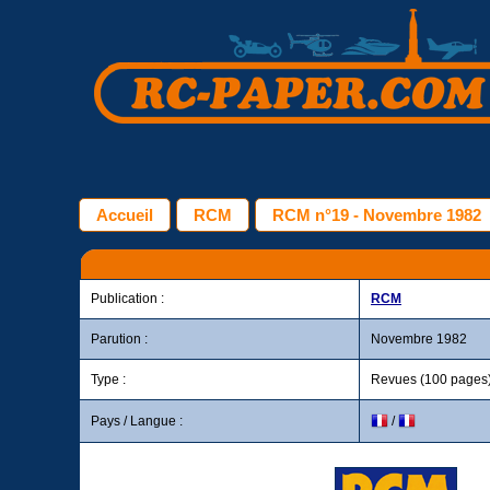
Accueil
RCM
RCM n°19 - Novembre 1982
Publication :
RCM
Parution :
Novembre 1982
Type :
Revues (100 pages
Pays / Langue :
/